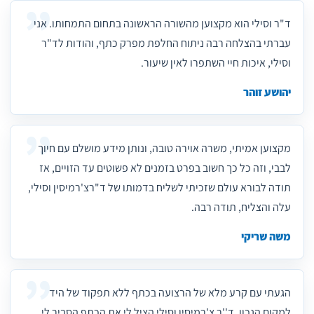
ד"ר וסילי הוא מקצוען מהשורה הראשונה בתחום התמחותו. אני
עברתי בהצלחה רבה ניתוח החלפת מפרק כתף, והודות לד"ר
וסילי, איכות חיי השתפרו לאין שיעור.
יהושע זוהר
מקצוען אמיתי, משרה אוירה טובה, ונותן מידע מושלם עם חיוך
לבבי, וזה כל כך חשוב בפרט בזמנים לא פשוטים עד הזויים, אז
תודה לבורא עולם שזכיתי לשליח בדמותו של ד"רצ'רמיסין וסילי,
עלה והצליח, תודה רבה.
משה שריקי
הגעתי עם קרע מלא של הרצועה בכתף ללא תפקוד של היד
למקום הנכון. ד''ר צ'רמיסין וסילי הציל לי את הכתף הסביר לי