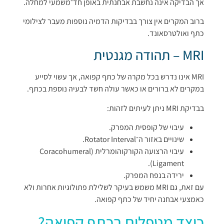
אך הבדיקה אינה נחשבת אבחנתית באופן חד־משמעי למחלה.
ברוב המקרים אין צורך בבדיקות הדמיה נוספות מעבר לצילומי
כתף ואולטרסאונד.
MRI – תהודה מגנטית
MRI אינו נדרש בכל מקרה של כתף קפואה, אך עשוי לסייע
במקרים לא ברורים או כאשר עולה חשד לבעיה נוספת בכתף.
בבדיקת MRI ניתן לעיתים לזהות:
עיבוי של קופסית המפרק.
שינויים באזור ה־Rotator Interval.
עיבוי הרצועה הקורקוהומרלית (Coracohumeral
Ligament).
ירידה בנפח המפרק.
עם זאת, גם MRI משמש בעיקר לשלילת פתולוגיות אחרות ולא
כאמצעי אבחנה יחיד של כתף קפואה.
כיצד מטפלים בכתף קפואה?